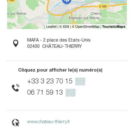
MAFA - 2 place des Etats-Unis
02400
CHÂTEAU-THIERRY
Cliquez pour afficher le(s) numéro(s)
+33 3 23 70 15
▒▒
06 71 59 13
▒▒
www.chateau-thierry.fr