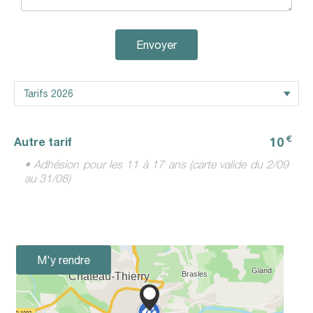
Envoyer
€
10
Autre tarif
• Adhésion pour les 11 à 17 ans (carte valide du 2/09
au 31/08)
M'y rendre