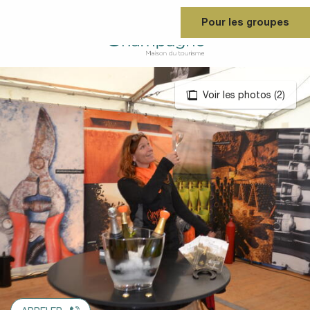
Aller
Pour les groupes
au
contenu
principal
Voir les photos (2)