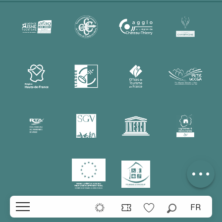
Description
Tarifs
Contacter par
email
FR
Recherche
Voir les favoris