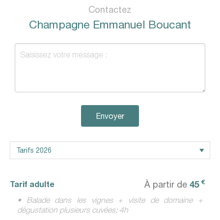
Contactez
Champagne Emmanuel Boucant
Envoyer
€
45
Tarif adulte
À partir de
• Balade dans les vignes + visite de domaine +
dégustation plusieurs cuvées; 4h