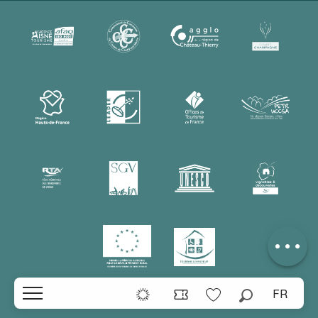
Description
Prestations
Tarifs
Contacter par
email
FR
Recherche
Voir les favoris