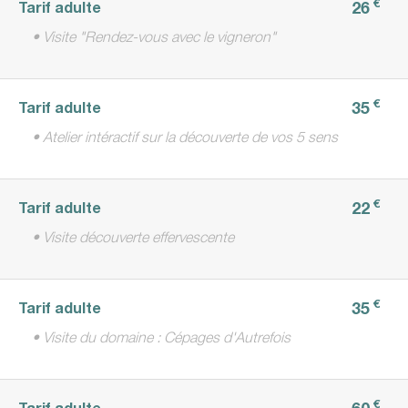
€
26
Tarif adulte
• Visite "Rendez-vous avec le vigneron"
€
35
Tarif adulte
• Atelier intéractif sur la découverte de vos 5 sens
€
22
Tarif adulte
• Visite découverte effervescente
€
35
Tarif adulte
• Visite du domaine : Cépages d'Autrefois
€
60
Tarif adulte