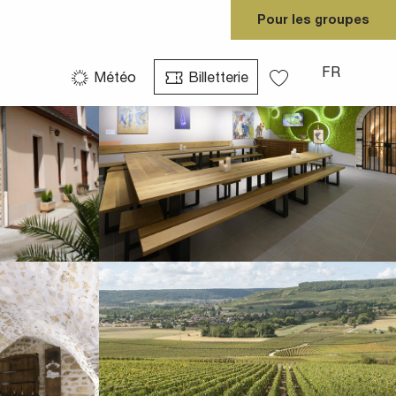
Pour les groupes
Voir les photos (5)
FR
Météo
Billetterie
Voir les favoris