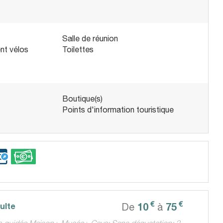
Salle de réunion
nt vélos
Toilettes
Boutique(s)
Points d'information touristique
€
€
10
75
dulte
De
à
te guidée Maison+ Musée+ Cave; Sans dégustation; 2