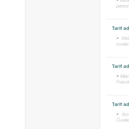
perso
Tarif a
• Vis
cuvée;
Tarif a
• Mast
Franck
Tarif a
• Acc
Cuvée;