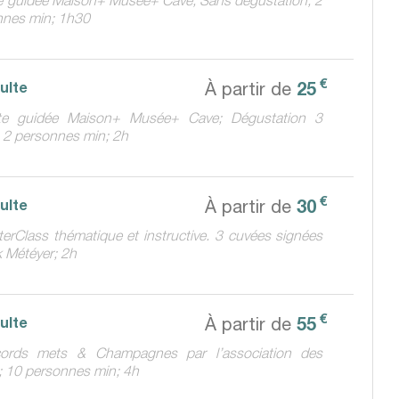
nnes min; 1h30
€
25
dulte
À partir de
ite guidée Maison+ Musée+ Cave; Dégustation 3
 2 personnes min; 2h
€
30
dulte
À partir de
erClass thématique et instructive. 3 cuvées signées
 Météyer; 2h
€
55
dulte
À partir de
ords mets & Champagnes par l’association des
 10 personnes min; 4h