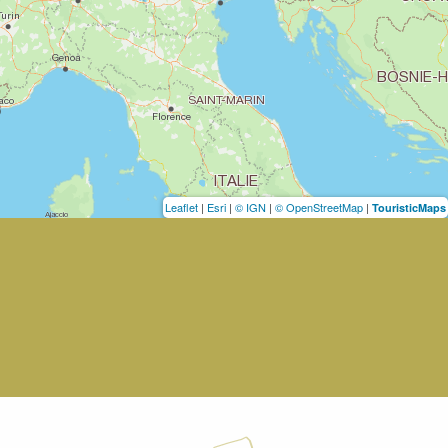
Leaflet
|
Esri
|
© IGN
|
© OpenStreetMap
|
TouristicMaps