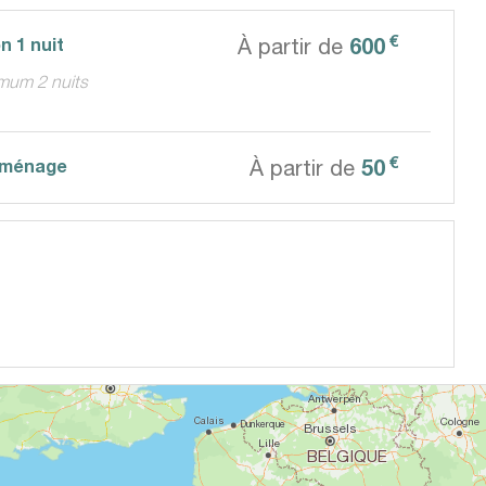
€
600
n 1 nuit
À partir de
mum 2 nuits
€
50
t ménage
À partir de