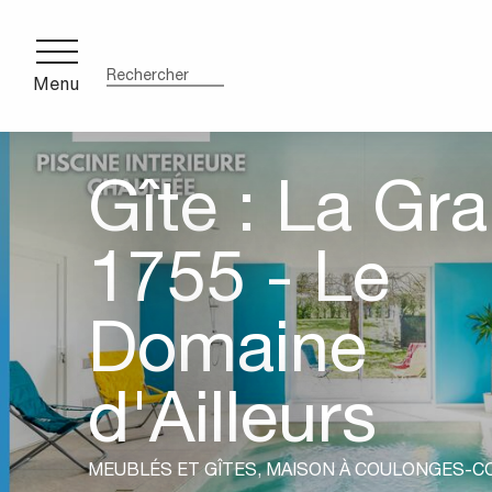
Aller
au
contenu
Menu
Recherche
principal
ce
Gîte : La Gr
cente
1755 - Le
Domaine
d'Ailleurs
MEUBLÉS ET GÎTES,
MAISON
À COULONGES-C