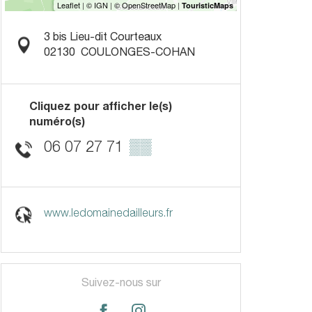
3 bis Lieu-dit Courteaux
02130
COULONGES-COHAN
Cliquez pour afficher le(s)
numéro(s)
06 07 27 71
▒▒
www.ledomainedailleurs.fr
Suivez-nous sur