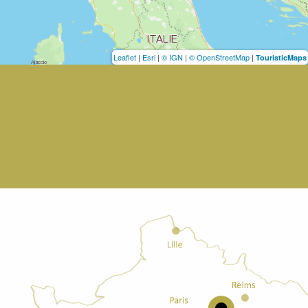
Leaflet
|
Esri
|
© IGN
|
© OpenStreetMap
|
TouristicMaps