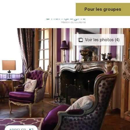
Aller
Pour les groupes
au
contenu
principal
Voir les photos (4)