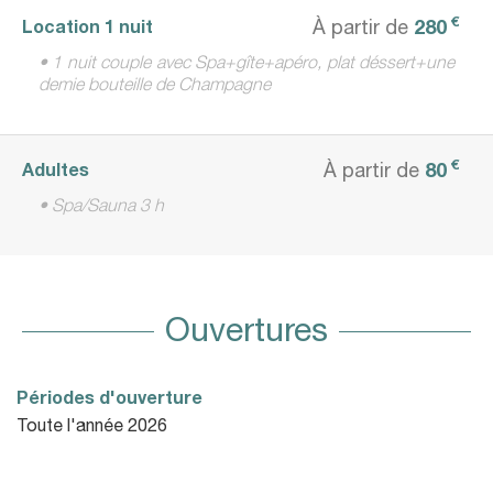
€
280
Location 1 nuit
À partir de
• 1 nuit couple avec Spa+gîte+apéro, plat déssert+une
demie bouteille de Champagne
€
80
Adultes
À partir de
• Spa/Sauna 3 h
Ouvertures
Périodes d'ouverture
Toute l'année 2026