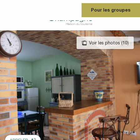
Aller
Pour les groupes
au
contenu
principal
Voir les photos (10)