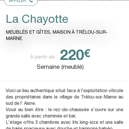
APPELER
La Chayotte
MEUBLÉS ET GÎTES,
MAISON
À TRÉLOU-SUR-
MARNE
220
€
À partir de :
Semaine (meublé)
Voici un lieu authentique situé face à l'exploitation viticole
des propriétaires dans le village de Trélou-sur-Marne au
sud de l' Aisne.
Voué au bien être : le rez-de-chaussée s'ouvre sur une
grande salle avec cheminée et bar.
L'étage offre 3 chambres avec lits king-size et une salle
de bains spacieuse avec douche et baignoire balnéo .