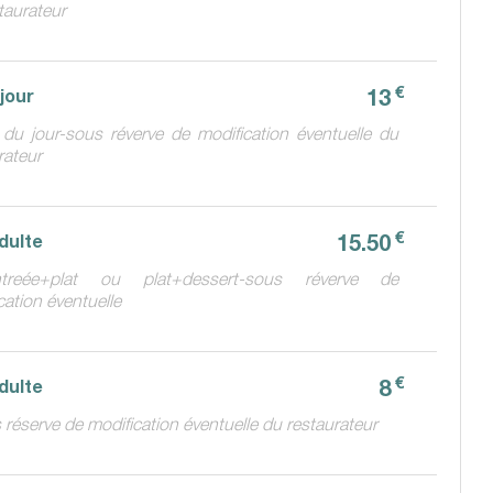
taurateur
€
13
 jour
 du jour-sous réverve de modification éventuelle du
rateur
€
15.50
dulte
reée+plat ou plat+dessert-sous réverve de
cation éventuelle
€
8
dulte
 réserve de modification éventuelle du restaurateur