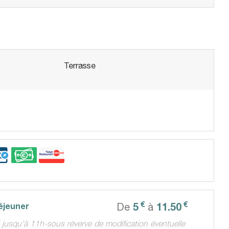
Terrasse
€
€
5
11.50
éjeuner
De
à
i jusqu'à 11h-sous réverve de modification éventuelle