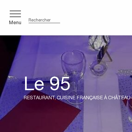
Aller
au
contenu
Menu
Recherche
principal
ce
cente
Le 95
RESTAURANT,
CUISINE FRANÇAISE
À CHÂTEAU