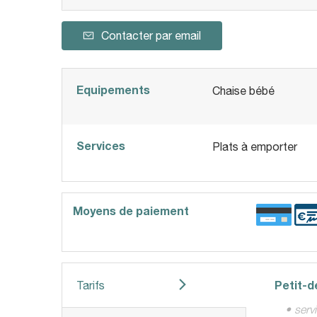
Contacter par email
Equipements
Chaise bébé
Services
Plats à emporter
Moyens de paiement
Petit-d
Tarifs
• serv