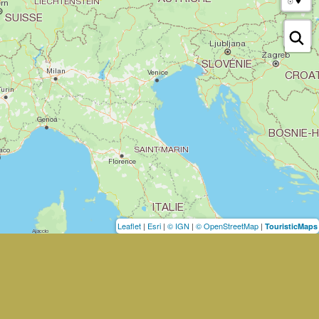
Leaflet
|
Esri
|
© IGN
|
© OpenStreetMap
|
TouristicMaps