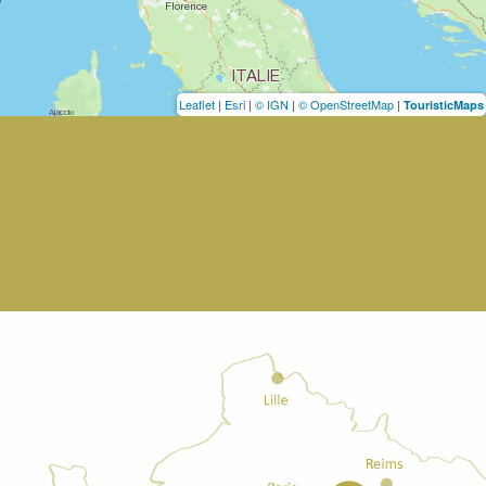
Leaflet
|
Esri
|
© IGN
|
© OpenStreetMap
|
TouristicMaps