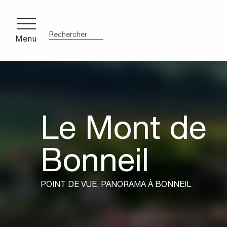
Aller
au
contenu
Menu
Recherche
principal
ce
cente
Le Mont de
Bonneil
POINT DE VUE, PANORAMA
À BONNEIL