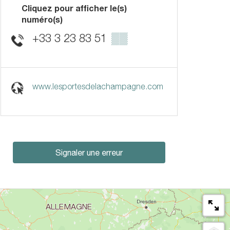
Cliquez pour afficher le(s)
numéro(s)
+33 3 23 83 51
▒▒
www.lesportesdelachampagne.com
Signaler une erreur