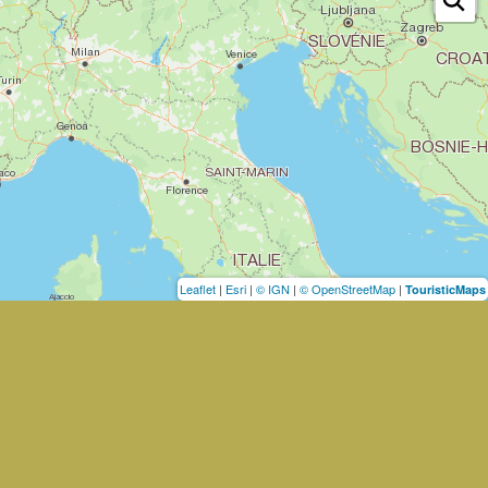
Leaflet
|
Esri
|
© IGN
|
© OpenStreetMap
|
TouristicMaps