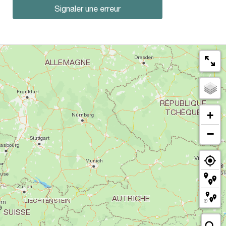
Signaler une erreur
+
−