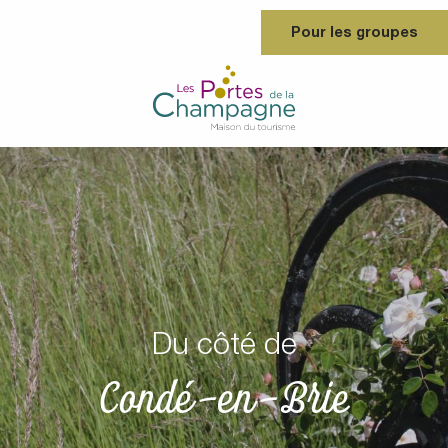
Aller
Pour les groupes
au
contenu
principal
Du côté de
Condé-en-Brie