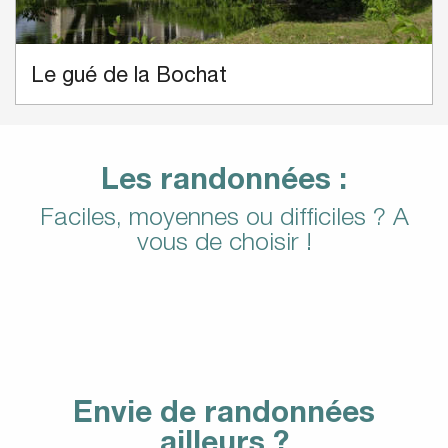
Le gué de la Bochat
Les randonnées :
Faciles, moyennes ou difficiles ? A
vous de choisir !
Facile : Pour des balades
Moyen : Pour les amateurs de marche
tranquilles…
Difficile : Pour les sportifs
Envie de randonnées
ailleurs ?