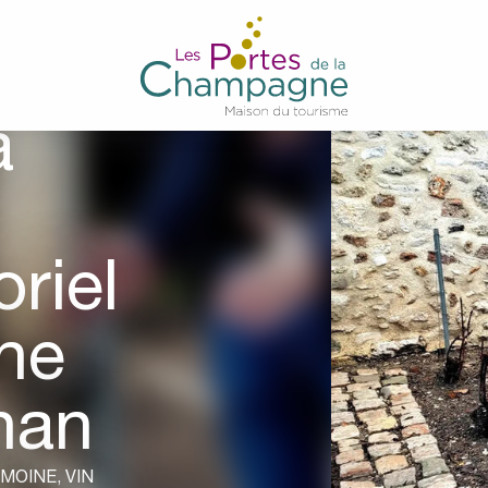
a
riel
ne
han
IMOINE,
VIN