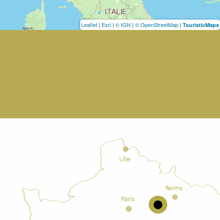
Leaflet
|
Esri
|
© IGN
|
© OpenStreetMap
|
TouristicMaps