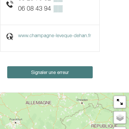
06 08 43 94
▒▒
www.champagne-leveque-dehan.fr
Signaler une erreur