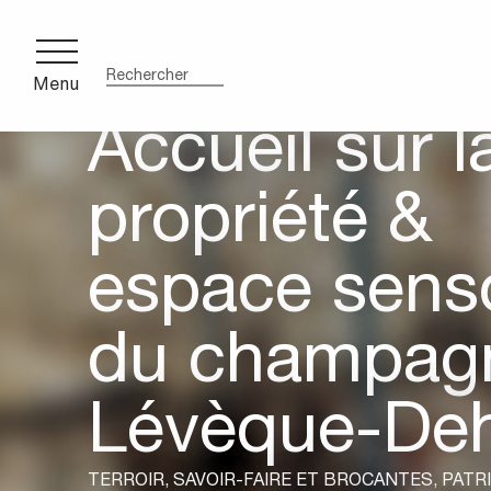
Aller
au
contenu
Menu
Recherche
principal
Accueil sur l
ce
cente
propriété &
espace senso
du champag
Lévèque-De
TERROIR, SAVOIR-FAIRE ET BROCANTES,
PATR