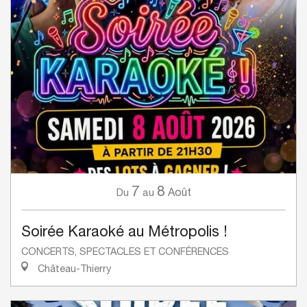
7
8
Août
Du
au
Soirée Karaoké au Métropolis !
CONCERTS, SPECTACLES ET CONFÉRENCES
Château-Thierry