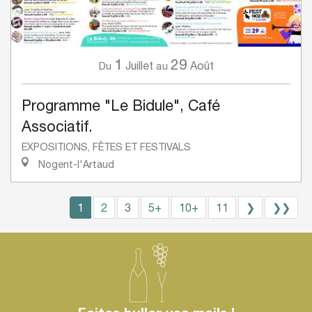
1
29
Juillet
Août
Du
au
Programme "Le Bidule", Café
Associatif.
EXPOSITIONS, FÊTES ET FESTIVALS
Nogent-l'Artaud
1
2
3
5+
10+
11
❯
❯❯