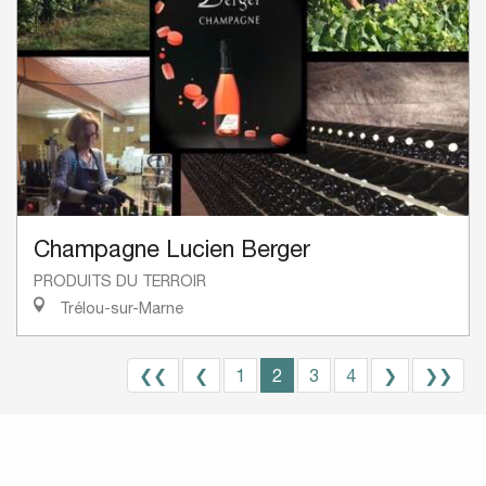
Champagne Lucien Berger
PRODUITS DU TERROIR
Trélou-sur-Marne
❮❮
❮
1
2
3
4
❯
❯❯